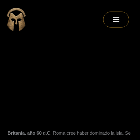
Ir
al
contenido
Britania, a
ño 60 d.C
. Roma cree haber dominado la isla. Se