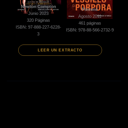
Newton Compton
Piemme
Junio 2023
Agosto 2011
320
Páginas
461 páginas
ISBN: 97-888-227-6228-
ISBN: 978-88-566-2732-9
3
LEER UN EXTRACTO