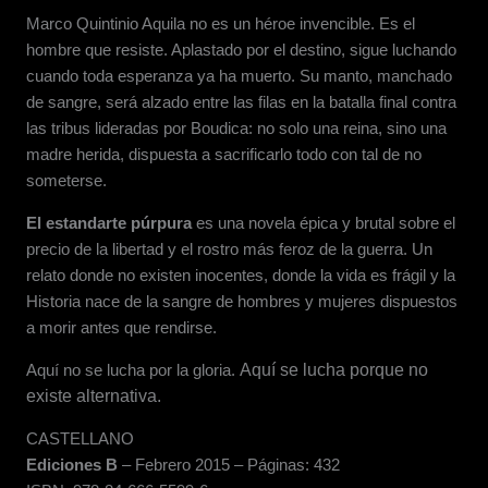
Marco Quintinio Aquila no es un h
é
roe invencible. Es el
hombre que resiste. Aplastado por el destino, sigue luchando
cuando toda esperanza ya ha muerto. Su manto, manchado
de sangre, ser
á
alzado entre las filas en la batalla final contra
las tribus lideradas por Boudica: no solo una reina, sino una
madre herida, dispuesta a sacrificarlo todo con tal de no
someterse.
El estandarte púrpura
es una novela
é
pica y brutal sobre el
precio de la libertad y el rostro m
á
s feroz de la guerra. Un
relato donde no existen inocentes, donde la vida es frágil y la
Historia nace de la sangre de hombres y mujeres dispuestos
a morir antes que rendirse.
Aqu
í
no se lucha por la gloria.
Aqu
í
se lucha porque no
existe alternativa.
CASTELLANO
Ediciones B
– Febrero 2015 –
Páginas: 432