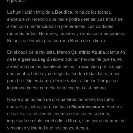
equivoca.
La humillación infligida a
Boudica
, reina de los icenos,
enciende un incendio que nadie podr
á
detener. Las tribus se
alzan con una ferocidad sin precedentes. Las ciudades
romanas arden. Hombres, mujeres y niños son masacrados.
Britania se levanta para borrar a Roma de su tierra.
En el caos de la revuelta,
Marco Quintinio Aquila
, centurió
n
de la
Vigésima Legi
ón
licenciado por heridas de guerra, es
arrastrado por los acontecimientos. Traicionado por la mujer
que amaba, herido y perseguido, tendr
í
a todas las razones
para huir. Sin embargo, decide volver a luchar. Porque un
legionario puede perderlo todo, excepto a s
í
mismo.
Reúne a un pu
ñ
ado de compa
ñeros, hombres tan rotos
como
é
l, y juntos marchan hacia
Manduessedum
. Frente a
ellos se alza un ejército enemigo diez veces superior,
impulsado no solo por el odio a Roma, sino por un hambre de
venganza y libertad que no conoce tregua.