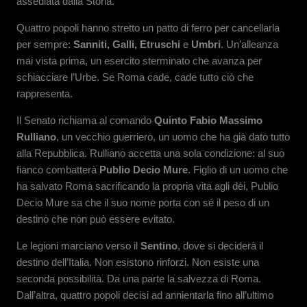
assediata dalla Storia.
Quattro popoli hanno stretto un patto di ferro per cancellarla
per sempre:
Sanniti, Galli, Etruschi
e
Umbri
. Un’alleanza
mai vista prima, un esercito sterminato che avanza per
schiacciare l’Urbe. Se Roma cade, cade tutto ciò che
rappresenta.
Il Senato richiama al comando
Quinto Fabio Massimo
Rulliano
, un vecchio guerriero, un uomo che ha già dato tutto
alla Repubblica. Rulliano accetta una sola condizione: al suo
fianco combatterà
Publio Decio Mure
. Figlio di un uomo che
ha salvato Roma sacrificando la propria vita agli dèi, Publio
Decio Mure sa che il suo nome porta con sé il peso di un
destino che non può essere evitato.
Le legioni marciano verso il
Sentino
, dove si deciderà il
destino dell’Italia. Non esistono rinforzi. Non esiste una
seconda possibilità. Da una parte la salvezza di Roma.
Dall’altra, quattro popoli decisi ad annientarla fino all’ultimo