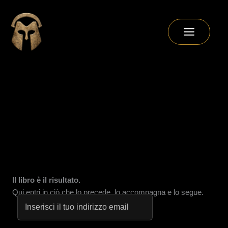
Vai
al
contenuto
Il libro è il risultato.
Qui entri in ciò che lo precede, lo accompagna e lo segue.